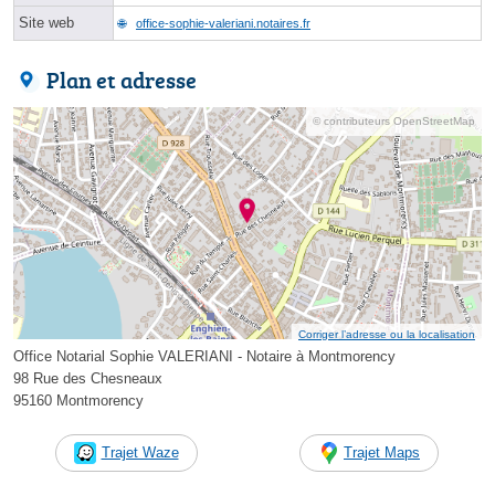
Site web
office-sophie-valeriani.notaires.fr
Plan et adresse
© contributeurs OpenStreetMap
Corriger l’adresse ou la localisation
Office Notarial Sophie VALERIANI - Notaire à Montmorency
98 Rue des Chesneaux
95160 Montmorency
Trajet Waze
Trajet Maps