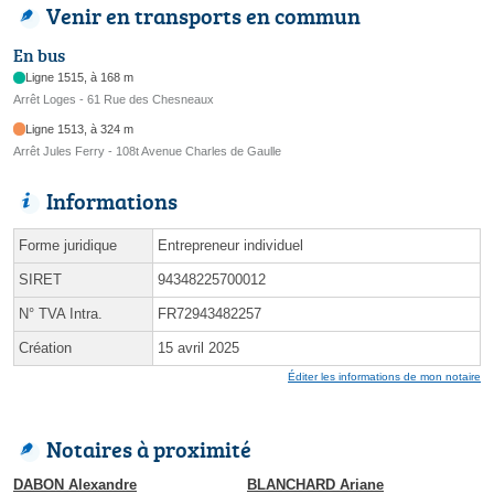
Venir en transports en commun
En bus
Ligne 1515, à 168 m
Arrêt Loges - 61 Rue des Chesneaux
Ligne 1513, à 324 m
Arrêt Jules Ferry - 108t Avenue Charles de Gaulle
Informations
Forme juridique
Entrepreneur individuel
SIRET
94348225700012
N° TVA Intra.
FR72943482257
Création
15 avril 2025
Éditer les informations de mon notaire
Notaires à proximité
DABON Alexandre
BLANCHARD Ariane