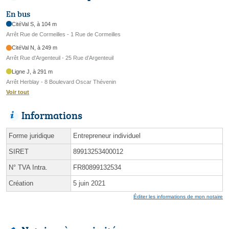
En bus
CitéVal S, à 104 m
Arrêt Rue de Cormeilles - 1 Rue de Cormeilles
CitéVal N, à 249 m
Arrêt Rue d'Argenteuil - 25 Rue d’Argenteuil
Ligne J, à 291 m
Arrêt Herblay - 8 Boulevard Oscar Thévenin
Voir tout
Informations
Forme juridique
Entrepreneur individuel
SIRET
89913253400012
N° TVA Intra.
FR80899132534
Création
5 juin 2021
Éditer les informations de mon notaire