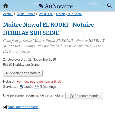
Accueil
>
Île-de-France
>
Val-d'Oise
>
Herblay-sur-Seine
Maître Nawal EL KOUKI - Notaire
HERBLAY SUR SEINE
Cette fiche présente "Maître Nawal EL KOUKI - Notaire HERBLAY
SUR SEINE", notaire situé
boulevard du 11 novembre 1918
, 95220
Herblay-sur-Seine.
27 Boulevard du 11 Novembre 1918
95220 Herblay-sur-Seine
📞 Appeler cette notaire
Notaire
-
Fermée, ouvre demain à 9h30
Services :
accès
PMR
(parking)
Une personne
recommande
cette notaire.
Je recommande
Améliorer cette fiche