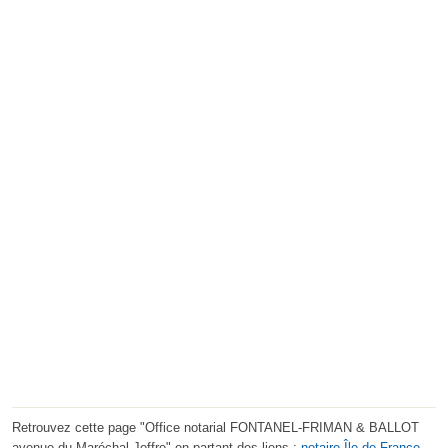
Retrouvez cette page "Office notarial FONTANEL-FRIMAN & BALLOT
avenue du Maréchal Joffre" en partant des liens :
notaire Île-de-France
,