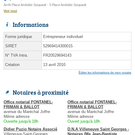
Arrêt Place Amédée Soupault - 3 Place Amédée Soupault
Voir tout
Informations
Forme juridique
Entrepreneur individuel
SIRET
52969414300015
N° TVA Intra.
FR20529694143
Création
13 avril 2010
Éditer les informations de mon notaire
Notaires à proximité
Office notarial FONTANEL-
Office notarial FONTANEL-
FRIMAN & BALLOT
FRIMAN & BALLOT
avenue du Maréchal Joffre
avenue du Maréchal Joffre
Même adresse
Même adresse
Ouverte jusqu'à 18h
Ouvert jusqu'à 18h
Didier Puzio Notaire Associé
D.N.A Villeneuve Saint Georges -
Villeneuve-Saint-Georges
Notaires (Me Jean-Baptiste