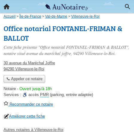
Accueil
>
Île-de-France
>
Val-de-Marne
>
Villeneuve-le-Roi
Office notarial FONTANEL-FRIMAN &
BALLOT
Cette fiche présente "Office notarial FONTANEL-FRIMAN & BALLOT",
notaire situé
avenue du maréchal joffre
, 94290 Villeneuve-le-Roi.
30 avenue du Maréchal Joffre
94290 Villeneuve-le-Roi
📞 Appeler ce notaire
Notaire
-
Ouvert jusqu'à 18h
Services :
accès
PMR
(parking, entrée adaptée)
Recommander ce notaire
Améliorer cette fiche
Autres notaires à Villeneuve-le-Roi