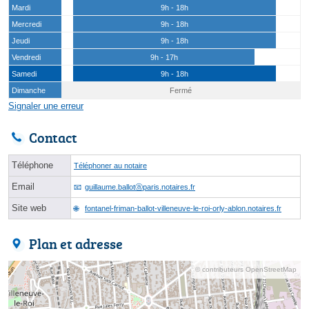
Mardi
9h - 18h
Mercredi
9h - 18h
Jeudi
9h - 18h
Vendredi
9h - 17h
Samedi
9h - 18h
Dimanche
Fermé
Signaler une erreur
Contact
Téléphone
Téléphoner au notaire
Email
guillaume.ballotⓐparis.notaires.fr
Site web
fontanel-friman-ballot-villeneuve-le-roi-orly-ablon.notaires.fr
Plan et adresse
© contributeurs OpenStreetMap