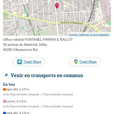
Corriger l’adresse ou la localisation
Office notarial FONTANEL-FRIMAN & BALLOT
30 avenue du Maréchal Joffre
94290 Villeneuve-le-Roi
Trajet Waze
Trajet Maps
Venir en transports en commun
En bus
Ligne 483, à 170 m
Arrêt Place Amédée Soupault - 3 Place Amédée Soupault
Licorne, à 170 m
Arrêt Place Amédée Soupault - 3 Place Amédée Soupault
Ligne 482, à 170 m