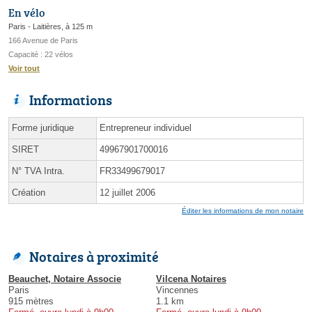
En vélo
Paris - Laitières, à 125 m
166 Avenue de Paris
Capacité : 22 vélos
Voir tout
Informations
Forme juridique
Entrepreneur individuel
SIRET
49967901700016
N° TVA Intra.
FR33499679017
Création
12 juillet 2006
Éditer les informations de mon notaire
Notaires à proximité
Beauchet, Notaire Associe
Vilcena Notaires
Paris
Vincennes
915 mètres
1.1 km