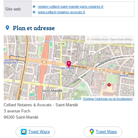
notaire-cellard-saint-mande-paris.notaires.fr
Site web
www.cellard-notaires-avocats.fr
Plan et adresse
© contributeurs OpenStreetMap
Corriger l’adresse ou la localisation
Cellard Notaires & Avocats - Saint-Mandé
3 avenue Foch
94160 Saint-Mandé
Trajet Waze
Trajet Maps