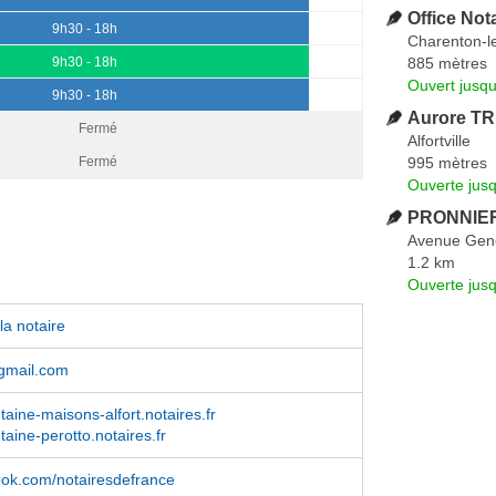
Office Not
9h30 - 18h
Charenton-l
885 mètres
9h30 - 18h
Ouvert jusqu
9h30 - 18h
Aurore T
Fermé
Alfortville
995 mètres
Fermé
Ouverte jus
PRONNIE
Avenue Gene
1.2 km
Ouverte jus
la notaire
gmail.com
taine-maisons-alfort.notaires.fr
taine-perotto.notaires.fr
book.com/notairesdefrance