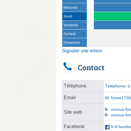
Mercredi
Jeudi
Vendredi
Samedi
Dimanche
Signaler une erreur
Contact
Téléphone
Téléphoner à 
Email
fusee17ⓐ
renoux-fon
Site web
renoux-fon
Facebook
fr-fr.face