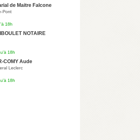
arial de Maitre Falcone
e-Pont
'à 18h
RIBOULET NOTAIRE
qu'à 18h
R-COMY Aude
ral Leclerc
qu'à 18h