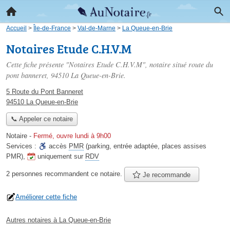
Accueil
>
Île-de-France
>
Val-de-Marne
>
La Queue-en-Brie
Notaires Etude C.H.V.M
Cette fiche présente "Notaires Etude C.H.V.M", notaire situé
route du
pont banneret
, 94510 La Queue-en-Brie.
5 Route du Pont Banneret
94510 La Queue-en-Brie
📞 Appeler ce notaire
Notaire
-
Fermé, ouvre lundi à 9h00
Services :
accès
PMR
(parking, entrée adaptée, places assises
PMR)
,
uniquement sur
RDV
2 personnes
recommandent
ce notaire.
Je recommande
Améliorer cette fiche
Autres notaires à La Queue-en-Brie