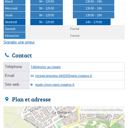
Mardi
9h - 12h30
13h30 - 18h
Mercredi
9h - 12h30
13h30 - 18h
Jeudi
9h - 12h30
13h30 - 18h
Vendredi
9h - 12h30
14h - 17h30
Samedi
Fermé
Dimanche
Fermé
Signaler une erreur
Contact
Téléphone
Téléphoner au notaire
Email
christel.brisedou.94029ⓐparis.notaires.fr
Site web
etude-chvm-paris.notaires.fr
Plan et adresse
© contributeurs OpenStreetMap