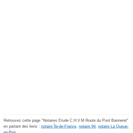
Retrouvez cette page "Notaires Etude C.H.V.M Route du Pont Banneret"
en partant des liens :
notaire Île-de-France
,
notaire 94
,
notaire La Queue-
en-Brie
.