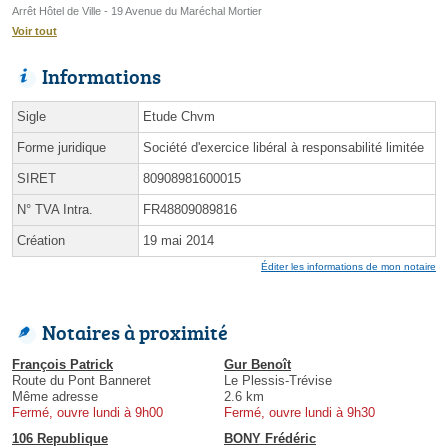
Arrêt Hôtel de Ville - 19 Avenue du Maréchal Mortier
Voir tout
Informations
Sigle
Etude Chvm
Forme juridique
Société d'exercice libéral à responsabilité limitée
SIRET
80908981600015
N° TVA Intra.
FR48809089816
Création
19 mai 2014
Éditer les informations de mon notaire
Notaires à proximité
François Patrick
Gur Benoît
Route du Pont Banneret
Le Plessis-Trévise
Même adresse
2.6 km
Fermé, ouvre lundi à 9h00
Fermé, ouvre lundi à 9h30
106 Republique
BONY Frédéric