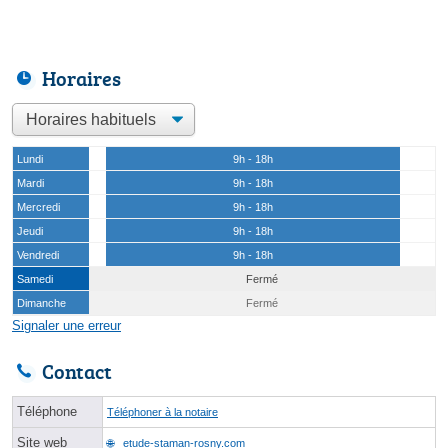
Horaires
Lundi
9h - 18h
Mardi
9h - 18h
Mercredi
9h - 18h
Jeudi
9h - 18h
Vendredi
9h - 18h
Samedi
Fermé
Dimanche
Fermé
Signaler une erreur
Contact
Téléphone
Téléphoner à la notaire
Site web
etude-staman-rosny.com