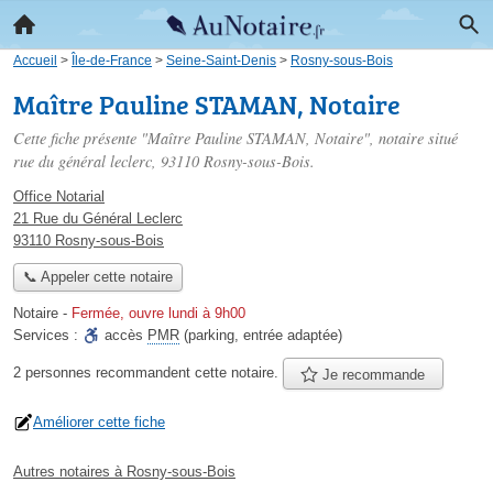
Accueil
>
Île-de-France
>
Seine-Saint-Denis
>
Rosny-sous-Bois
Maître Pauline STAMAN, Notaire
Cette fiche présente "Maître Pauline STAMAN, Notaire", notaire situé
rue du général leclerc
, 93110 Rosny-sous-Bois.
Office Notarial
21 Rue du Général Leclerc
93110 Rosny-sous-Bois
📞 Appeler cette notaire
Notaire
-
Fermée, ouvre lundi à 9h00
Services :
accès
PMR
(parking, entrée adaptée)
2 personnes
recommandent
cette notaire.
Je recommande
Améliorer cette fiche
Autres notaires à Rosny-sous-Bois