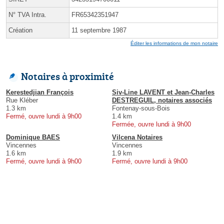
N° TVA Intra.
FR65342351947
Création
11 septembre 1987
Éditer les informations de mon notaire
Notaires à proximité
Kerestedjian François
Siv-Line LAVENT et Jean-Charles
Rue Kléber
DESTREGUIL, notaires associés
1.3 km
Fontenay-sous-Bois
Fermé, ouvre lundi à 9h00
1.4 km
Fermée, ouvre lundi à 9h00
Dominique BAES
Vilcena Notaires
Vincennes
Vincennes
1.6 km
1.9 km
Fermé, ouvre lundi à 9h00
Fermé, ouvre lundi à 9h00