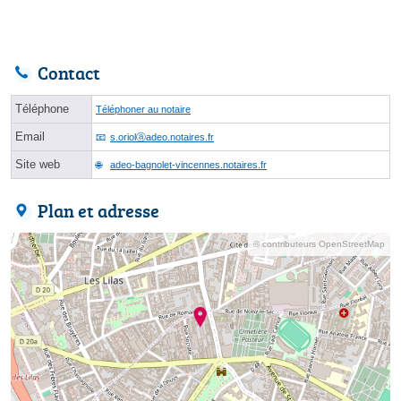
Contact
Téléphone
Téléphoner au notaire
Email
s.oriolⓐadeo.notaires.fr
Site web
adeo-bagnolet-vincennes.notaires.fr
Plan et adresse
© contributeurs OpenStreetMap