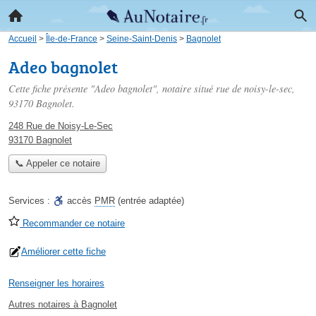
Accueil
>
Île-de-France
>
Seine-Saint-Denis
>
Bagnolet
Adeo bagnolet
Cette fiche présente "Adeo bagnolet", notaire situé
rue de noisy-le-sec
,
93170 Bagnolet.
248 Rue de Noisy-Le-Sec
93170 Bagnolet
📞 Appeler ce notaire
Services :
accès
PMR
(entrée adaptée)
Recommander ce notaire
Améliorer cette fiche
Renseigner les horaires
Autres notaires à Bagnolet