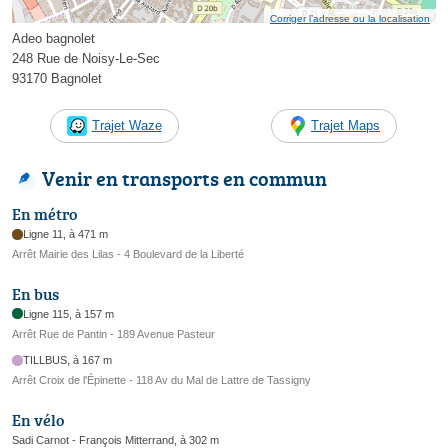
Corriger l’adresse ou la localisation
Adeo bagnolet
248 Rue de Noisy-Le-Sec
93170 Bagnolet
Trajet Waze
Trajet Maps
Venir en transports en commun
En métro
Ligne 11, à 471 m
Arrêt Mairie des Lilas - 4 Boulevard de la Liberté
En bus
Ligne 115, à 157 m
Arrêt Rue de Pantin - 189 Avenue Pasteur
TILLBUS, à 167 m
Arrêt Croix de l'Épinette - 118 Av du Mal de Lattre de Tassigny
En vélo
Sadi Carnot - François Mitterrand, à 302 m