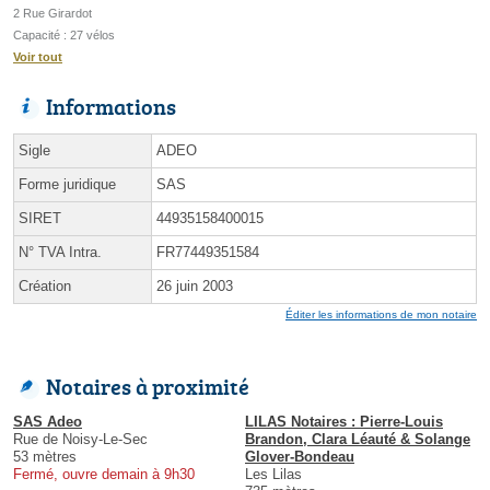
2 Rue Girardot
Capacité : 27 vélos
Voir tout
Informations
Sigle
ADEO
Forme juridique
SAS
SIRET
44935158400015
N° TVA Intra.
FR77449351584
Création
26 juin 2003
Éditer les informations de mon notaire
Notaires à proximité
SAS Adeo
LILAS Notaires : Pierre-Louis
Rue de Noisy-Le-Sec
Brandon, Clara Léauté & Solange
53 mètres
Glover-Bondeau
Fermé, ouvre demain à 9h30
Les Lilas