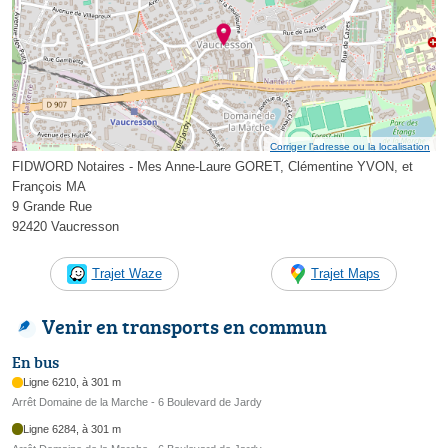
Corriger l’adresse ou la localisation
FIDWORD Notaires - Mes Anne-Laure GORET, Clémentine YVON, et
François MA
9 Grande Rue
92420 Vaucresson
Trajet Waze
Trajet Maps
Venir en transports en commun
En bus
Ligne 6210, à 301 m
Arrêt Domaine de la Marche - 6 Boulevard de Jardy
Ligne 6284, à 301 m