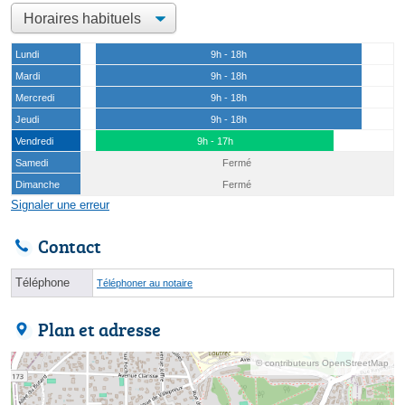
Lundi
9h - 18h
Mardi
9h - 18h
Mercredi
9h - 18h
Jeudi
9h - 18h
Vendredi
9h - 17h
Samedi
Fermé
Dimanche
Fermé
Signaler une erreur
Contact
Téléphone
Téléphoner au notaire
Plan et adresse
© contributeurs OpenStreetMap