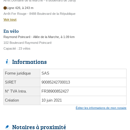
Arrêt Domaine de la Marche - 6 Boulevard de Jardy
Ligne 426, à 243 m
Arrêt Fer Rouge - 8488 Boulevard de la République
Voir tout
En vélo
Raymond Poincaré - Allée de la Marche, à 1.09 km
102 Boulevard Raymond Poincaré
Capacité : 23 vélos
Informations
Forme juridique
SAS
SIRET
90085242700013
N° TVA Intra.
FR38900852427
Création
10 juin 2021
Éditer les informations de mon notaire
Notaires à proximité