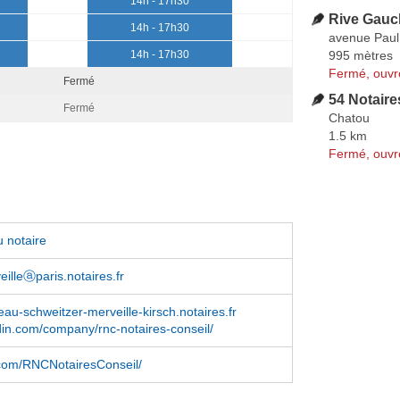
14h - 17h30
Rive Gauc
14h - 17h30
avenue Pau
995 mètres
14h - 17h30
Fermé, ouvr
Fermé
54 Notaire
Fermé
Chatou
1.5 km
Fermé, ouvr
 notaire
eilleⓐparis.notaires.fr
u-schweitzer-merveille-kirsch.notaires.fr
in.com/company/rnc-notaires-conseil/
com/RNCNotairesConseil/