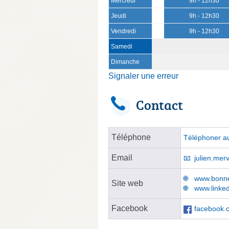
Mercredi
9h - 12h30
Jeudi
9h - 12h30
Vendredi
9h - 12h30
Samedi
Dimanche
Signaler une erreur
Contact
Téléphone
Téléphoner au
Email
julien.merv
www.bonnea
Site web
www.linked
Facebook
facebook.