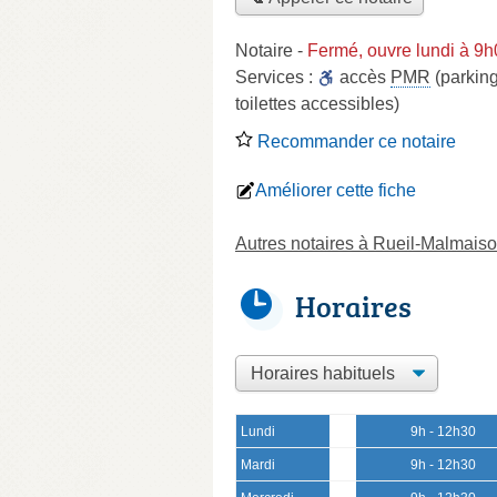
Notaire
-
Fermé, ouvre lundi à 9
Services :
accès
PMR
(parking
toilettes accessibles)
Recommander ce notaire
Améliorer cette fiche
Autres notaires à Rueil-Malmais
Horaires
Lundi
9h - 12h30
Mardi
9h - 12h30