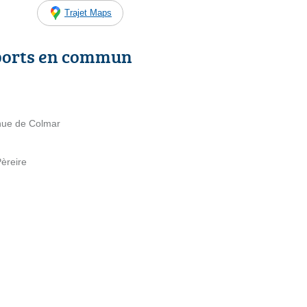
Trajet Maps
ports en commun
nue de Colmar
èreire