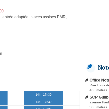
h00
, entrée adaptée, places assises PMR,
on
Not
Office Not
Rue Louis de
435 mètres
14h - 17h30
SCP Guilb
avenue Pau
14h - 17h30
985 mètres