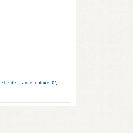
re Île-de-France
,
notaire 92
,