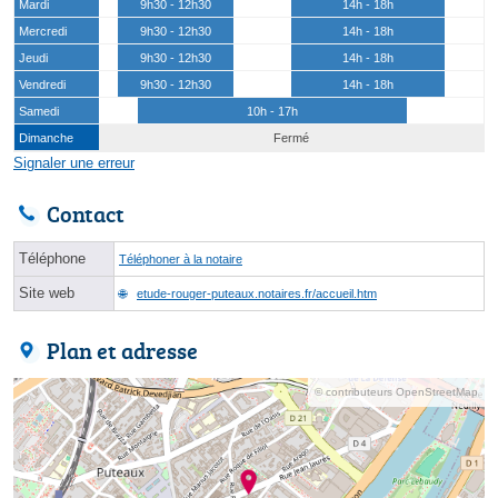
Mardi
9h30 - 12h30
14h - 18h
Mercredi
9h30 - 12h30
14h - 18h
Jeudi
9h30 - 12h30
14h - 18h
Vendredi
9h30 - 12h30
14h - 18h
Samedi
10h - 17h
Dimanche
Fermé
Signaler une erreur
Contact
Téléphone
Téléphoner à la notaire
Site web
etude-rouger-puteaux.notaires.fr/accueil.htm
Plan et adresse
© contributeurs OpenStreetMap