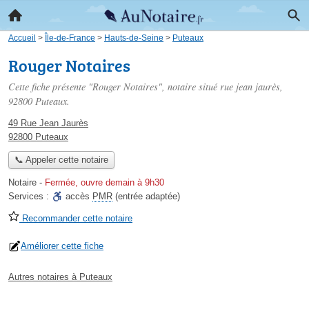
Accueil
>
Île-de-France
>
Hauts-de-Seine
>
Puteaux
Rouger Notaires
Cette fiche présente "Rouger Notaires", notaire situé
rue jean jaurès
,
92800 Puteaux.
49 Rue Jean Jaurès
92800 Puteaux
📞 Appeler cette notaire
Notaire
-
Fermée, ouvre demain à 9h30
Services :
accès
PMR
(entrée adaptée)
Recommander cette notaire
Améliorer cette fiche
Autres notaires à Puteaux