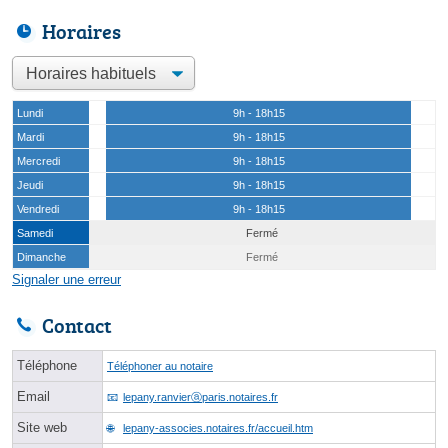
Horaires
Lundi
9h - 18h15
Mardi
9h - 18h15
Mercredi
9h - 18h15
Jeudi
9h - 18h15
Vendredi
9h - 18h15
Samedi
Fermé
Dimanche
Fermé
Signaler une erreur
Contact
Téléphone
Téléphoner au notaire
Email
lepany.ranvierⓐparis.notaires.fr
Site web
lepany-associes.notaires.fr/accueil.htm