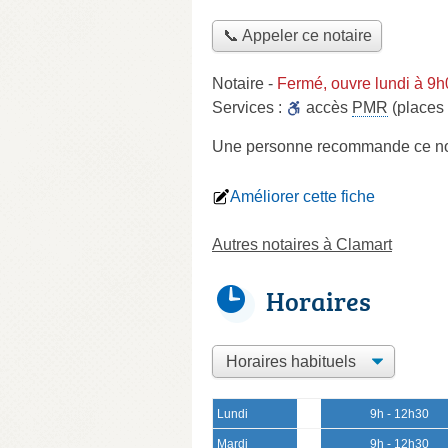
📞 Appeler ce notaire
Notaire
-
Fermé, ouvre lundi à 9
Services :
accès
PMR
(places 
Une personne
recommande
ce no
Améliorer cette fiche
Autres notaires à Clamart
Horaires
Lundi
9h - 12h30
Mardi
9h - 12h30