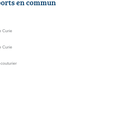
ports en commun
e Curie
e Curie
-couturier