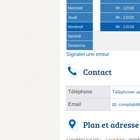
Mercredi
9h - 12h30
Jeudi
9h - 12h30
Vendredi
9h - 12h30
Samedi
Dimanche
Signaler une erreur
Contact
Téléphone
Téléphoner au
Email
comptabili
Plan et adresse