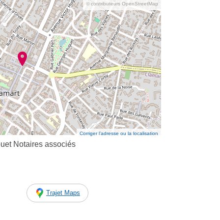
© contributeurs OpenStreetMap
Corriger l’adresse ou la localisation
uet Notaires associés
Trajet Maps