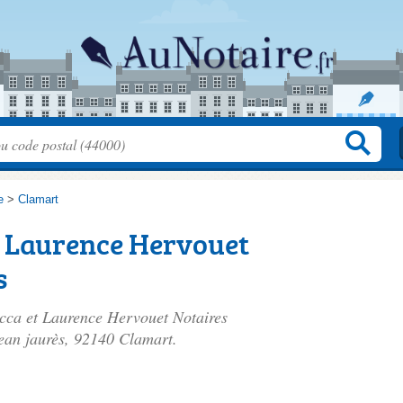
e
>
Clamart
t Laurence Hervouet
s
icca et Laurence Hervouet Notaires
ean jaurès
, 92140 Clamart.