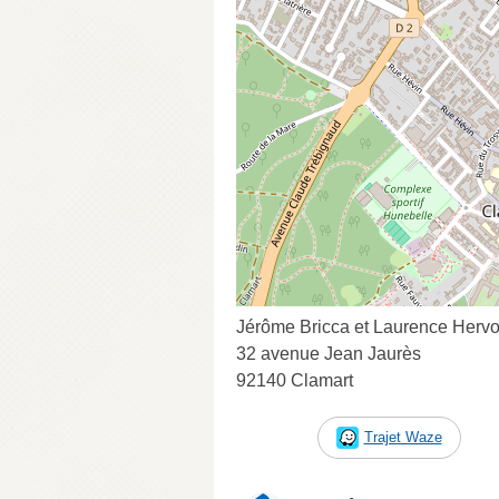
Jérôme Bricca et Laurence Hervo
32 avenue Jean Jaurès
92140 Clamart
Trajet Waze