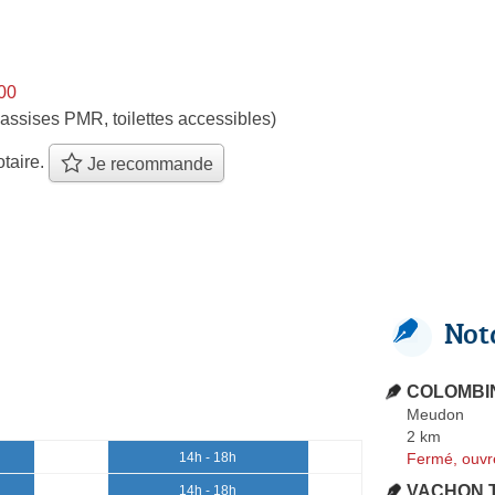
h00
assises PMR, toilettes accessibles)
taire.
Je recommande
Not
COLOMBIN
Meudon
2 km
Fermé, ouvr
14h - 18h
VACHON Th
14h - 18h