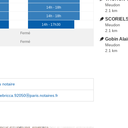
Meudon
14h - 18h
2.1 km
14h - 18h
SCORIELS 
Meudon
14h - 17h30
2.1 km
Fermé
Gobin Alai
Fermé
Meudon
2.1 km
 notaire
tebricca.92050ⓐparis.notaires.fr