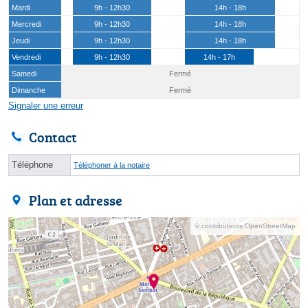
Mardi
9h - 12h30
14h - 18h
Mercredi
9h - 12h30
14h - 18h
Jeudi
9h - 12h30
14h - 18h
Vendredi
9h - 12h30
14h - 17h
Samedi
Fermé
Dimanche
Fermé
Signaler une erreur
Contact
Téléphone
Téléphoner à la notaire
Plan et adresse
© contributeurs OpenStreetMap