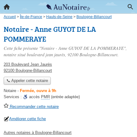
Accueil
>
Île-de-France
>
Hauts-de-Seine
>
Boulogne-Billancourt
Notaire - Anne GUYOT DE LA
POMMERAYE
Cette fiche présente "Notaire - Anne GUYOT DE LA POMMERAYE",
notaire situé
boulevard jean jaurès
, 92100 Boulogne-Billancourt.
203 Boulevard Jean Jaurès
92100 Boulogne-Billancourt
📞 Appeler cette notaire
Notaire
-
Fermée, ouvre à 9h
Services :
accès
PMR
(entrée adaptée)
Recommander cette notaire
Améliorer cette fiche
Autres notaires à Boulogne-Billancourt