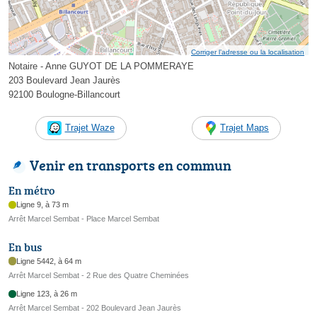
Corriger l’adresse ou la localisation
Notaire - Anne GUYOT DE LA POMMERAYE
203 Boulevard Jean Jaurès
92100 Boulogne-Billancourt
Trajet Waze
Trajet Maps
Venir en transports en commun
En métro
Ligne 9, à 73 m
Arrêt Marcel Sembat - Place Marcel Sembat
En bus
Ligne 5442, à 64 m
Arrêt Marcel Sembat - 2 Rue des Quatre Cheminées
Ligne 123, à 26 m
Arrêt Marcel Sembat - 202 Boulevard Jean Jaurès