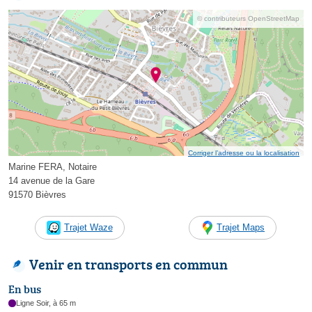
© contributeurs OpenStreetMap
Corriger l’adresse ou la localisation
Marine FERA, Notaire
14 avenue de la Gare
91570 Bièvres
Trajet Waze
Trajet Maps
Venir en transports en commun
En bus
Ligne Soir, à 65 m