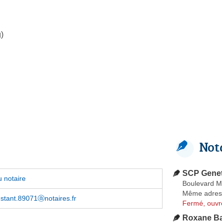
)
Not
SCP Genet
 notaire
Boulevard 
Même adres
stant.89071ⓐnotaires.fr
Fermé, ouvr
Roxane B