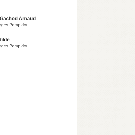
 Gachod Arnaud
rges Pompidou
ilde
rges Pompidou