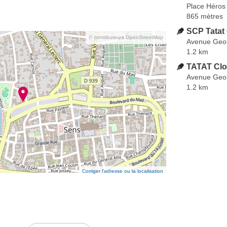
Place Héros
865 mètres
SCP Tatat
© contributeurs OpenStreetMap
Avenue Geo
1.2 km
TATAT Clot
Avenue Geo
1.2 km
Corriger l’adresse ou la localisation