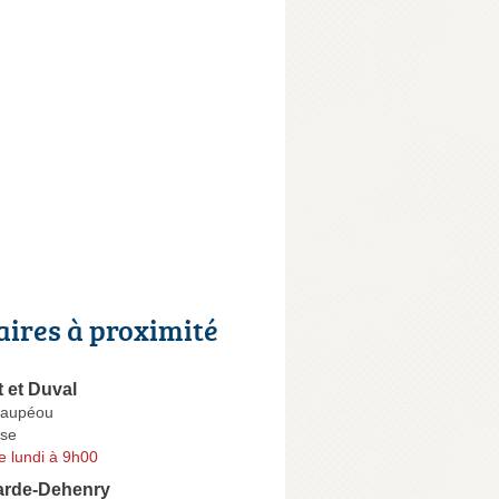
aires à proximité
 et Duval
Maupéou
se
e lundi à 9h00
arde-Dehenry