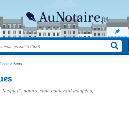
Yonne
>
Sens
ues
-Jacques", notaire situé
boulevard maupéou
,