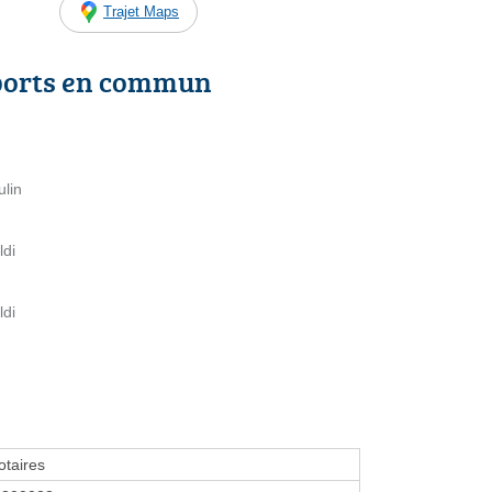
Trajet Maps
ports en commun
ulin
ldi
ldi
taires