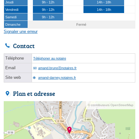
Jeudi
9h - 12h
14h - 18h
Vendredi
9h - 12h
14h - 18h
Samedi
9h - 12h
Dimanche
Fermé
Signaler une erreur
Contact
Téléphone
Téléphoner au notaire
Email
amand.brunoⓐnotaires.fr
Site web
amand-darney.notaires.fr
Plan et adresse
© contributeurs OpenStreetMap