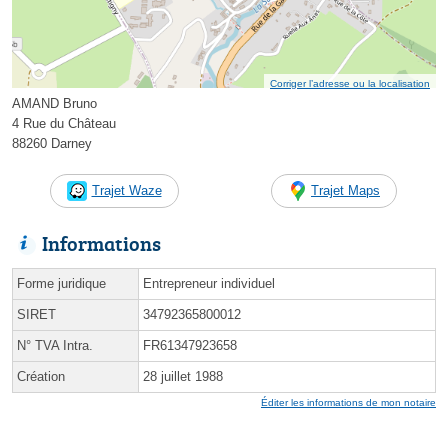
Corriger l’adresse ou la localisation
AMAND Bruno
4 Rue du Château
88260 Darney
Trajet Waze
Trajet Maps
Informations
Forme juridique
Entrepreneur individuel
SIRET
34792365800012
N° TVA Intra.
FR61347923658
Création
28 juillet 1988
Éditer les informations de mon notaire