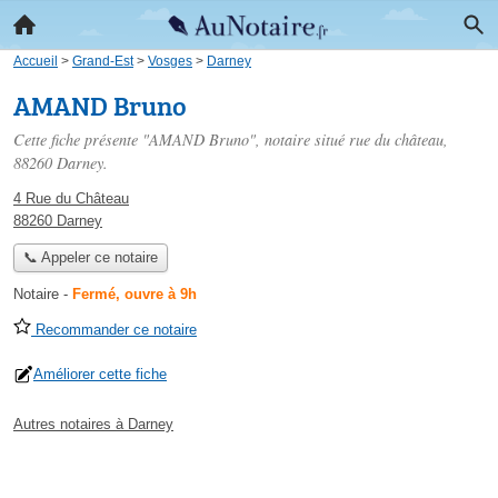
Accueil
>
Grand-Est
>
Vosges
>
Darney
AMAND Bruno
Cette fiche présente "AMAND Bruno", notaire situé
rue du château
,
88260 Darney.
4 Rue du Château
88260 Darney
📞 Appeler ce notaire
Notaire
-
Fermé, ouvre à 9h
Recommander ce notaire
Améliorer cette fiche
Autres notaires à Darney