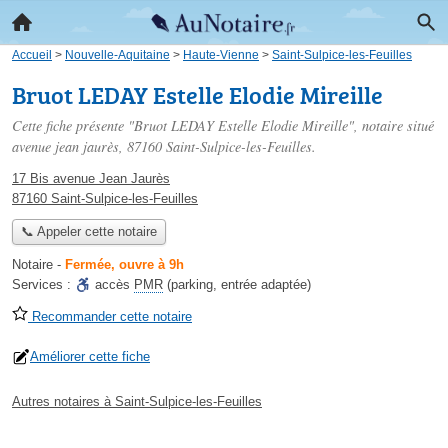
Accueil
>
Nouvelle-Aquitaine
>
Haute-Vienne
>
Saint-Sulpice-les-Feuilles
Bruot LEDAY Estelle Elodie Mireille
Cette fiche présente "Bruot LEDAY Estelle Elodie Mireille", notaire situé
avenue jean jaurès
, 87160 Saint-Sulpice-les-Feuilles.
17 Bis avenue Jean Jaurès
87160 Saint-Sulpice-les-Feuilles
📞 Appeler cette notaire
Notaire
-
Fermée, ouvre à 9h
Services :
accès
PMR
(parking, entrée adaptée)
Recommander cette notaire
Améliorer cette fiche
Autres notaires à Saint-Sulpice-les-Feuilles