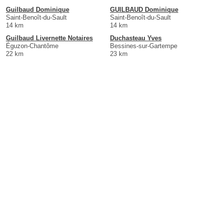
Guilbaud Dominique
GUILBAUD Dominique
Saint-Benoît-du-Sault
Saint-Benoît-du-Sault
14 km
14 km
Guilbaud Livernette Notaires
Duchasteau Yves
Éguzon-Chantôme
Bessines-sur-Gartempe
22 km
23 km