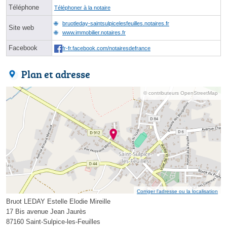
Téléphone
Téléphoner à la notaire
bruotleday-saintsulpicelesfeuilles.notaires.fr
Site web
www.immobilier.notaires.fr
Facebook
fr-fr.facebook.com/notairesdefrance
Plan et adresse
© contributeurs OpenStreetMap
Corriger l’adresse ou la localisation
Bruot LEDAY Estelle Elodie Mireille
17 Bis avenue Jean Jaurès
87160 Saint-Sulpice-les-Feuilles