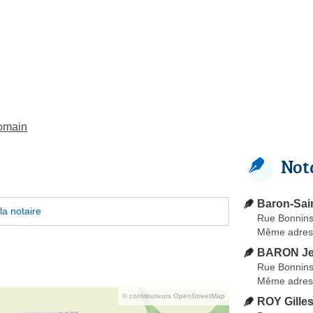
Romain
Not
Baron-Sai
la notaire
Rue Bonnin
Même adres
BARON Je
Rue Bonnin
Même adres
© contributeurs OpenStreetMap
ROY Gille