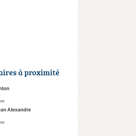
aires à proximité
nton
s
se
an Alexandre
s
se
s