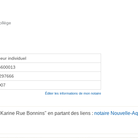
ollège
eur individuel
6600013
297666
2007
Éditer les informations de mon notaire
arine Rue Bonnins" en partant des liens :
notaire Nouvelle-Aq