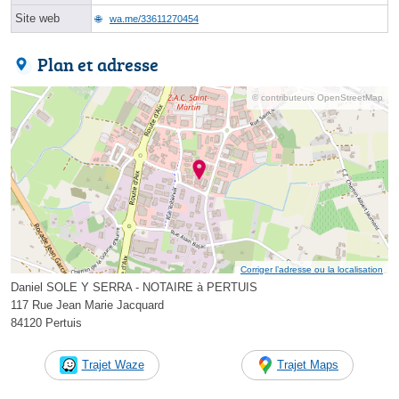
Site web
wa.me/33611270454
Plan et adresse
© contributeurs OpenStreetMap
Corriger l’adresse ou la localisation
Daniel SOLE Y SERRA - NOTAIRE à PERTUIS
117 Rue Jean Marie Jacquard
84120 Pertuis
Trajet Waze
Trajet Maps