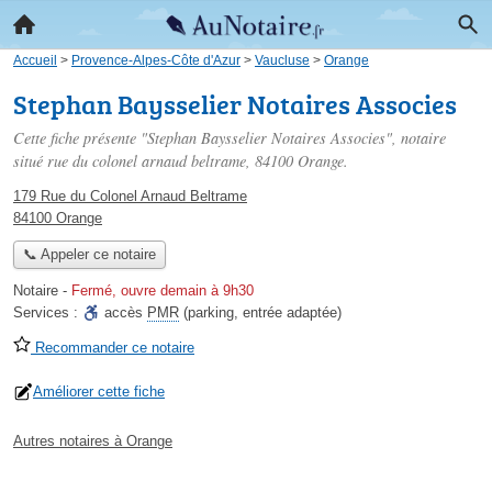
Accueil
>
Provence-Alpes-Côte d'Azur
>
Vaucluse
>
Orange
Stephan Baysselier Notaires Associes
Cette fiche présente "Stephan Baysselier Notaires Associes", notaire
situé
rue du colonel arnaud beltrame
, 84100 Orange.
179 Rue du Colonel Arnaud Beltrame
84100 Orange
📞 Appeler ce notaire
Notaire
-
Fermé, ouvre demain à 9h30
Services :
accès
PMR
(parking, entrée adaptée)
Recommander ce notaire
Améliorer cette fiche
Autres notaires à Orange