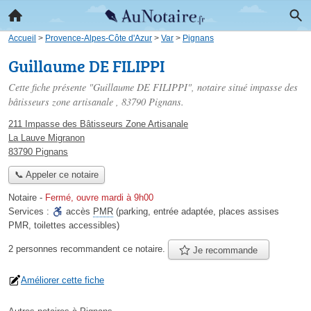
Accueil
>
Provence-Alpes-Côte d'Azur
>
Var
>
Pignans
Guillaume DE FILIPPI
Cette fiche présente "Guillaume DE FILIPPI", notaire situé
impasse des
bâtisseurs zone artisanale
, 83790 Pignans.
211 Impasse des Bâtisseurs Zone Artisanale
La Lauve Migranon
83790 Pignans
📞 Appeler ce notaire
Notaire
-
Fermé, ouvre mardi à 9h00
Services :
accès
PMR
(parking, entrée adaptée, places assises
PMR, toilettes accessibles)
2 personnes
recommandent
ce notaire.
Je recommande
Améliorer cette fiche