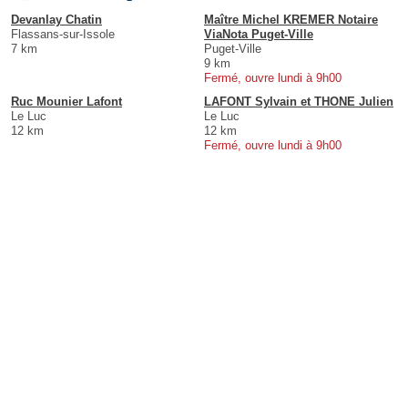
Devanlay Chatin
Maître Michel KREMER Notaire
Flassans-sur-Issole
ViaNota Puget-Ville
7 km
Puget-Ville
9 km
Fermé, ouvre lundi à 9h00
Ruc Mounier Lafont
LAFONT Sylvain et THONE Julien
Le Luc
Le Luc
12 km
12 km
Fermé, ouvre lundi à 9h00