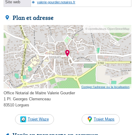
Site web
valerie-gourdier.notaires.fr
Plan et adresse
© contributeurs OpenStreetMap
Corriger l’adresse ou la localisation
Office Notarial de Maitre Valerie Gourdier
1 Pl. Georges Clemenceau
83510 Lorgues
Trajet Waze
Trajet Maps