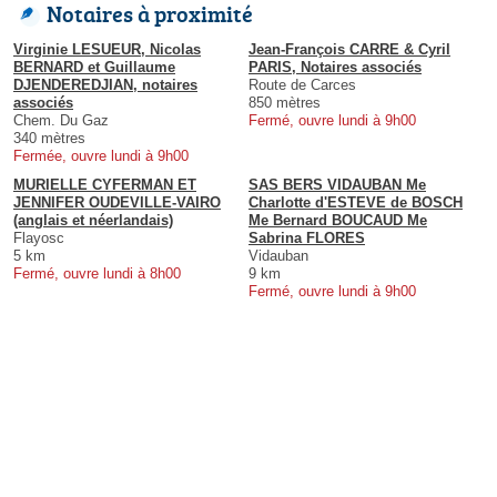
Notaires à proximité
Virginie LESUEUR, Nicolas
Jean-François CARRE & Cyril
BERNARD et Guillaume
PARIS, Notaires associés
DJENDEREDJIAN, notaires
Route de Carces
associés
850 mètres
Chem. Du Gaz
Fermé, ouvre lundi à 9h00
340 mètres
Fermée, ouvre lundi à 9h00
MURIELLE CYFERMAN ET
SAS BERS VIDAUBAN Me
JENNIFER OUDEVILLE-VAIRO
Charlotte d'ESTEVE de BOSCH
(anglais et néerlandais)
Me Bernard BOUCAUD Me
Flayosc
Sabrina FLORES
5 km
Vidauban
Fermé, ouvre lundi à 8h00
9 km
Fermé, ouvre lundi à 9h00