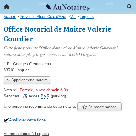
Accueil
>
Provence-Alpes-Côte d'Azur
>
Var
>
Lorgues
Office Notarial de Maitre Valerie
Gourdier
Cette fiche présente "Office Notarial de Maitre Valerie Gourdier",
notaire situé
pl. georges clemenceau
, 83510 Lorgues.
1 Pl. Georges Clemenceau
83510 Lorgues
📞 Appeler cette notaire
Notaire
-
Fermée, ouvre demain à 9h
Services :
accès
PMR
(parking)
Une personne
recommande
cette notaire.
Je recommande
Améliorer cette fiche
Autres notaires à Lorgues