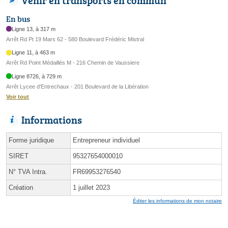
Venir en transports en commun
En bus
Ligne 13, à 317 m
Arrêt Rd Pt 19 Mars 62 - 580 Boulevard Frédéric Mistral
Ligne 11, à 463 m
Arrêt Rd Point Médaillés M - 216 Chemin de Vaussiere
Ligne 8726, à 729 m
Arrêt Lycee d'Entrechaux - 201 Boulevard de la Libération
Voir tout
Informations
Forme juridique
Entrepreneur individuel
SIRET
95327654000010
N° TVA Intra.
FR69953276540
Création
1 juillet 2023
Éditer les informations de mon notaire