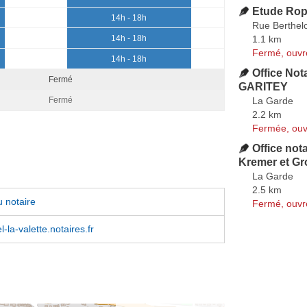
Etude Ropi
14h - 18h
Rue Berthelo
1.1 km
14h - 18h
Fermé, ouvr
14h - 18h
Office Not
Fermé
GARITEY
La Garde
Fermé
2.2 km
Fermée, ouv
Office nota
Kremer et Gr
La Garde
2.5 km
 notaire
Fermé, ouvr
l-la-valette.notaires.fr