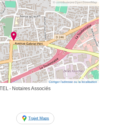
© contributeurs OpenStreetMap
Corriger l’adresse ou la localisation
L - Notaires Associés
Trajet Maps