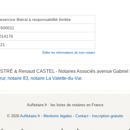
exercice libéral à responsabilité limitée
7600011
014176
021
Éditer les informations de mon notaire
STRÉ & Renaud CASTEL - Notaires Associés avenue Gabriel Pér
zur
,
notaire 83
,
notaire La Valette-du-Var
.
AuNotaire.fr : les listes de notaires en France
© 2026
AuNotaire.fr
-
Mentions légales
-
Contact
-
Inscription gratuite