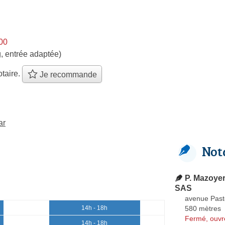
h00
, entrée adaptée)
taire.
Je recommande
ar
Not
P. Mazoyer
SAS
avenue Past
580 mètres
14h - 18h
Fermé, ouvr
14h - 18h