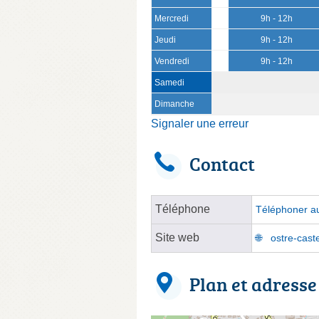
Mercredi
9h - 12h
Jeudi
9h - 12h
Vendredi
9h - 12h
Samedi
Dimanche
Signaler une erreur
Contact
Téléphone
Téléphoner au
Site web
ostre-caste
Plan et adresse