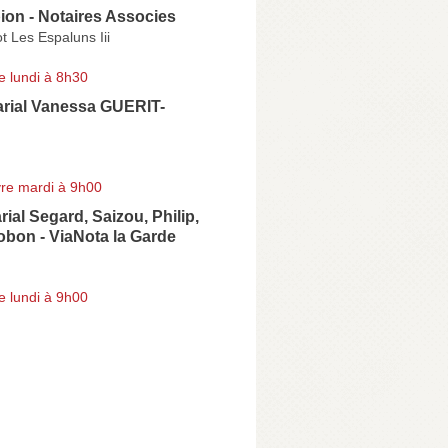
on - Notaires Associes
t Les Espaluns Iii
e lundi à 8h30
arial Vanessa GUERIT-
re mardi à 9h00
rial Segard, Saizou, Philip,
obon - ViaNota la Garde
e lundi à 9h00