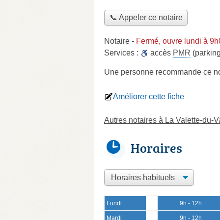
📞 Appeler ce notaire
Notaire
-
Fermé, ouvre lundi à 9
Services :
accès
PMR
(parking
Une personne
recommande
ce no
Améliorer cette fiche
Autres notaires à La Valette-du-V
Horaires
Lundi
9h - 12h
Mardi
9h - 12h