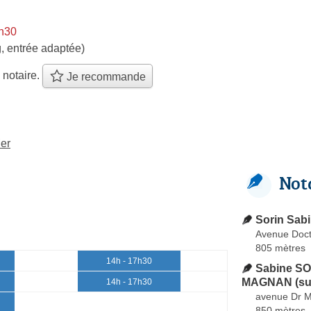
8h30
, entrée adaptée)
 notaire.
Je recommande
Mer
Not
Sorin Sab
Avenue Doc
805 mètres
14h - 17h30
Sabine SO
MAGNAN (su
14h - 17h30
avenue Dr 
850 mètres