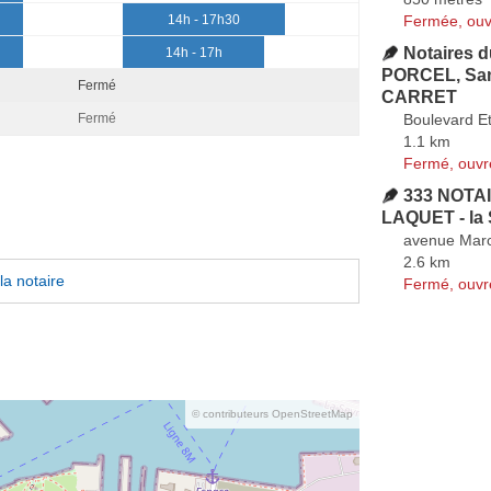
Fermée, ouv
14h - 17h30
Notaires d
14h - 17h
PORCEL, Sa
Fermé
CARRET
Boulevard E
Fermé
1.1 km
Fermé, ouvr
333 NOTA
LAQUET - la 
avenue Marc
2.6 km
la notaire
Fermé, ouvr
© contributeurs OpenStreetMap