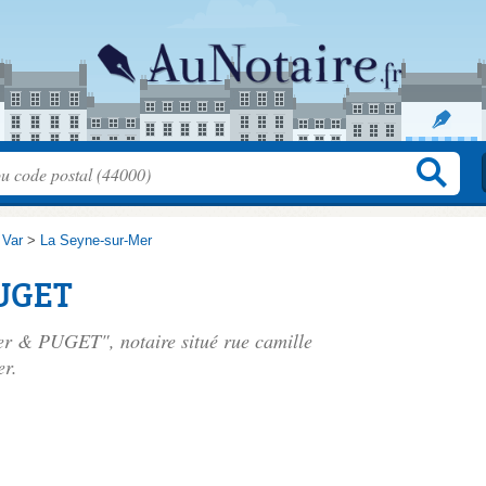
>
Var
>
La Seyne-sur-Mer
PUGET
ier & PUGET", notaire situé
rue camille
er.