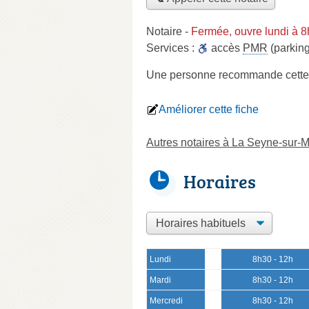
Notaire
-
Fermée, ouvre lundi à 
Services :
accès
PMR
(parking
Une personne
recommande
cette
Améliorer cette fiche
Autres notaires à La Seyne-sur-
Horaires
Lundi
8h30 - 12h
Mardi
8h30 - 12h
Mercredi
8h30 - 12h