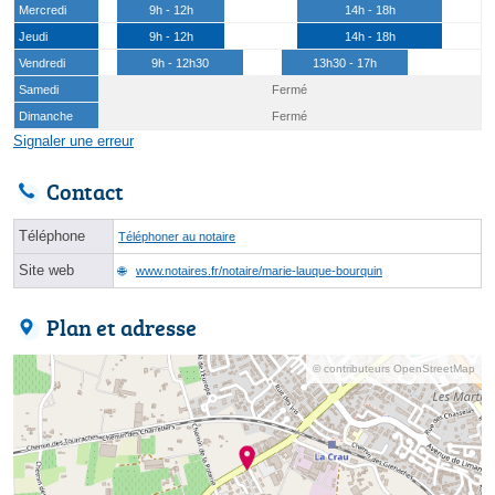
Mercredi
9h - 12h
14h - 18h
Jeudi
9h - 12h
14h - 18h
Vendredi
9h - 12h30
13h30 - 17h
Samedi
Fermé
Dimanche
Fermé
Signaler une erreur
Contact
Téléphone
Téléphoner au notaire
Site web
www.notaires.fr/notaire/marie-lauque-bourquin
Plan et adresse
© contributeurs OpenStreetMap