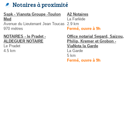
Notaires à proximité
Sspk - Vianota Groupe -Toulon
A2 Notaires
Med
La Farlède
Avenue du Lieutenant Jean Toucas
2.9 km
970 mètres
Fermé, ouvre à 9h
NOTAIRES - le Pradet -
Office notarial Segard, Saizou,
ALDEGUER NOTAIRE
Philip, Kremer et Grobon -
Le Pradet
ViaNota la Garde
4.5 km
La Garde
5 km
Fermé, ouvre à 9h