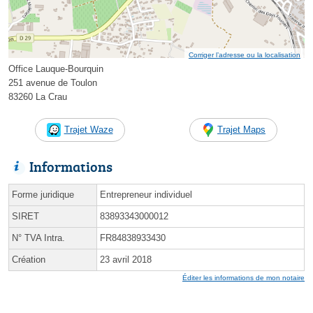
Corriger l’adresse ou la localisation
Office Lauque-Bourquin
251 avenue de Toulon
83260 La Crau
Trajet Waze
Trajet Maps
Informations
Forme juridique
Entrepreneur individuel
SIRET
83893343000012
N° TVA Intra.
FR84838933430
Création
23 avril 2018
Éditer les informations de mon notaire