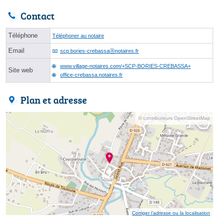
Contact
Téléphone
Téléphoner au notaire
Email
scp.bories-crebassaⓐnotaires.fr
www.village-notaires.com/+SCP-BORIES-CREBASSA+
Site web
office-crebassa.notaires.fr
Plan et adresse
© contributeurs OpenStreetMap
Corriger l’adresse ou la localisation