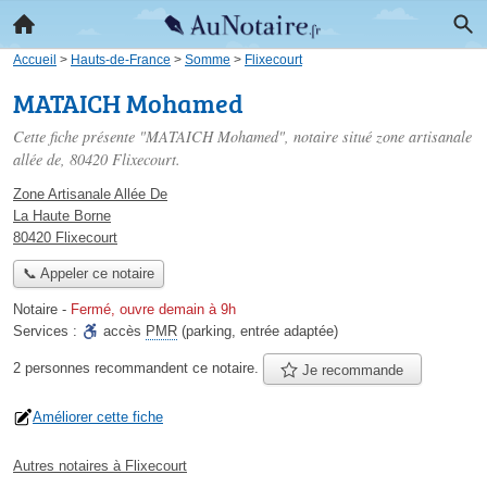
Accueil
>
Hauts-de-France
>
Somme
>
Flixecourt
MATAICH Mohamed
Cette fiche présente "MATAICH Mohamed", notaire situé
zone artisanale
allée de
, 80420 Flixecourt.
Zone Artisanale Allée De
La Haute Borne
80420 Flixecourt
📞 Appeler ce notaire
Notaire
-
Fermé, ouvre demain à 9h
Services :
accès
PMR
(parking, entrée adaptée)
2 personnes
recommandent
ce notaire.
Je recommande
Améliorer cette fiche
Autres notaires à Flixecourt