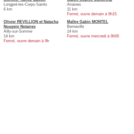
Longpré-les-Corps-Saints
Airaines
6 km
11 km
Fermé, ouvre demain à 9h15
Olivier REVILLION et Natacha
Maître Gabin MONTEL
Nougein Notaires
Bernaville
Ailly-sur-Somme
14 km
14 km
Fermé, ouvre mercredi à 9h00
Fermé, ouvre demain à 9h