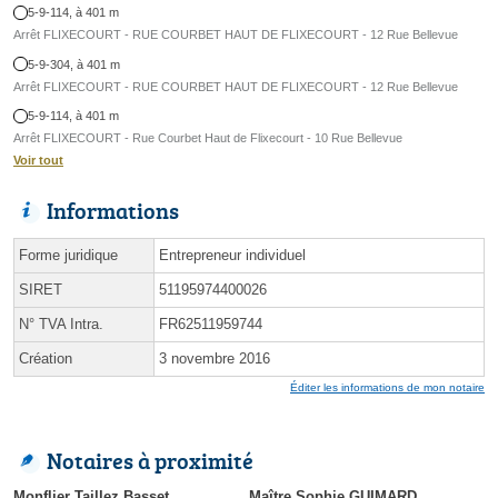
5-9-114, à 401 m
Arrêt FLIXECOURT - RUE COURBET HAUT DE FLIXECOURT - 12 Rue Bellevue
5-9-304, à 401 m
Arrêt FLIXECOURT - RUE COURBET HAUT DE FLIXECOURT - 12 Rue Bellevue
5-9-114, à 401 m
Arrêt FLIXECOURT - Rue Courbet Haut de Flixecourt - 10 Rue Bellevue
Voir tout
Informations
Forme juridique
Entrepreneur individuel
SIRET
51195974400026
N° TVA Intra.
FR62511959744
Création
3 novembre 2016
Éditer les informations de mon notaire
Notaires à proximité
Monflier Taillez Basset
Maître Sophie GUIMARD