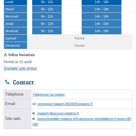
Lundi
9h - 12h
14h - 18h
Mardi
9h - 12h
14h - 18h
Mercredi
9h - 12h
14h - 18h
Jeudi
9h - 12h
14h - 18h
Vendredi
9h - 12h
14h - 18h
Samedi
Fermé
(15 août)
Dimanche
Fermé
Fermé le 15 août
Signaler une erreur
Contact
Téléphone
Téléphoner au notaire
Email
veronique.mataich.80030ⓐnotaires.fr
mataich-flixecourt.notaires.fr
Site web
www.immobilier.notaires.fr/fr/annonces-immobilieres?crpcen=80
030