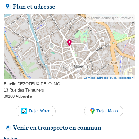
Plan et adresse
© contributeurs OpenStreetMap
Corriger l’adresse ou la localisation
Estelle DEZOTEUX-DELOLMO
13 Rue des Teinturiers
80100 Abbeville
Trajet Waze
Trajet Maps
Venir en transports en commun
En bus