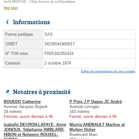
Arrêt BRECHE - 13bis Avenue de la République
Voir tout
Informations
Forme juridique
SAS
SIRET
34235541900017
N° TVA Intra.
FR05342355419
Création
2 octobre 1974
Éditer les informations de mon notaire
Notaires à proximité
BOUEDO Catherine
P Pitre J P Dages JC André
Avenue Jacques Bujault
Avenue Limoges
18 mètres
163 mètres
Fermée, ouvre demain à 9h
Fermé, ouvre demain à 9h
Isabelle DECRON-LAFAYE, Anne
Murris-ANDRAULT Martine et
JONOUX, Stéphanie AMBLARD-
Molton Didier
HIBON et Nolwenn ROUXEL-
Boulevard Main