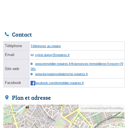
Contact
Téléphone
Téléphoner au notaire
Email
sylvie.dupuyⓐnotaires.fr
www.immobilier.notaires.fr/fr/annonces-immobilieres?crpcen=79
Site web
081
www.lesnotairesdelabreche.notaires.fr
Facebook
facebook.com/immobilier.notaires.fr
Plan et adresse
© contributeurs OpenStreetMap