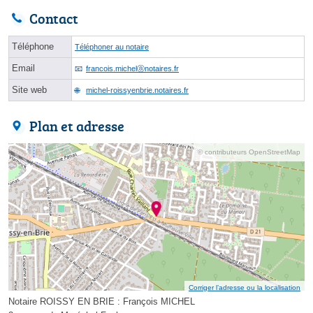
Contact
Téléphone
Téléphoner au notaire
Email
francois.michelⓐnotaires.fr
Site web
michel-roissyenbrie.notaires.fr
Plan et adresse
© contributeurs OpenStreetMap
Corriger l’adresse ou la localisation
Notaire ROISSY EN BRIE : François MICHEL