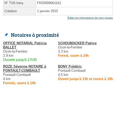
N° TVA Intra.
FR25809061161
Création
1 janvier 2015
Éditer les informations de mon notaire
Notaires à proximité
OFFICE NOTARIAL Patricia
SCHOUMACKER Patrice
BALLET
Ozoir-la-Ferrière
Ozoir-la-Ferrière
3.3 km
2.9 km
Fermé, ouvre à 14h
Ouverte jusqu'à 17h30
ROZE Séverine NOTAIRE à
BONY Frédéric
PONTAULT-COMBAULT
Pontault-Combault
Pontault-Combault
4.5 km
4 km
Ouvert jusqu'à 13h et rouvre à 14h
Fermée, ouvre à 14h