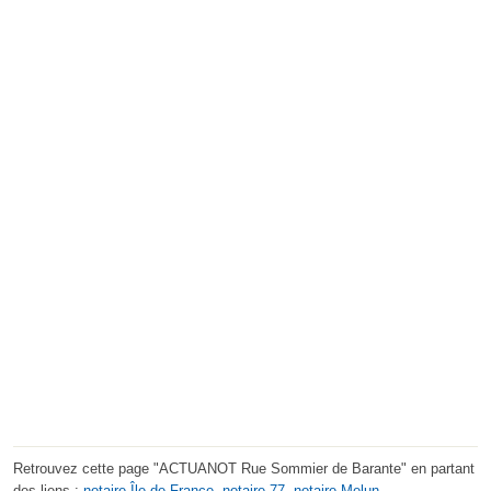
Retrouvez cette page "ACTUANOT Rue Sommier de Barante" en partant
des liens :
notaire Île-de-France
,
notaire 77
,
notaire Melun
.