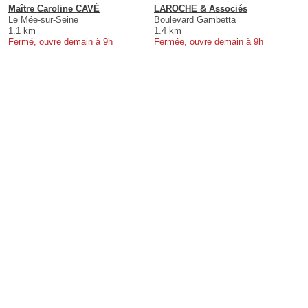
Maître Caroline CAVÉ
LAROCHE & Associés
Le Mée-sur-Seine
Boulevard Gambetta
1.1 km
1.4 km
Fermé, ouvre demain à 9h
Fermée, ouvre demain à 9h