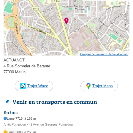
Corriger l’adresse ou la localisation
ACTUANOT
4 Rue Sommier de Barante
77000 Melun
Trajet Waze
Trajet Maps
Venir en transports en commun
En bus
Ligne 7718, à 168 m
Arrêt Pompidou - 49 Avenue Georges Pompidou
Ligne 3609, à 260 m