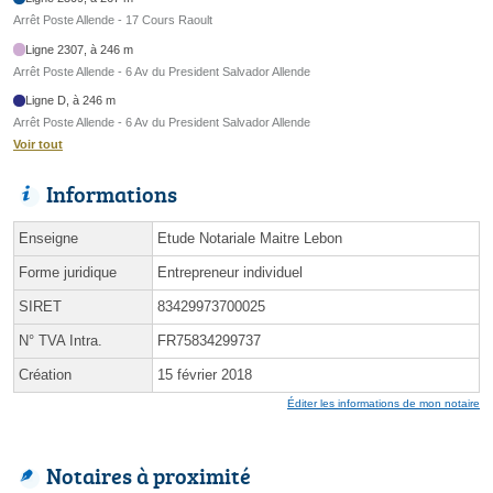
Arrêt Poste Allende - 17 Cours Raoult
Ligne 2307, à 246 m
Arrêt Poste Allende - 6 Av du President Salvador Allende
Ligne D, à 246 m
Arrêt Poste Allende - 6 Av du President Salvador Allende
Voir tout
Informations
Enseigne
Etude Notariale Maitre Lebon
Forme juridique
Entrepreneur individuel
SIRET
83429973700025
N° TVA Intra.
FR75834299737
Création
15 février 2018
Éditer les informations de mon notaire
Notaires à proximité