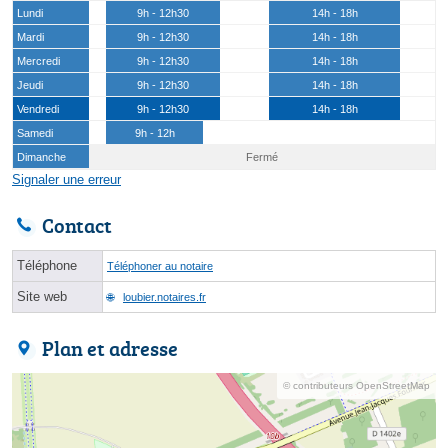
Lundi
9h - 12h30
14h - 18h
Mardi
9h - 12h30
14h - 18h
Mercredi
9h - 12h30
14h - 18h
Jeudi
9h - 12h30
14h - 18h
Vendredi
9h - 12h30
14h - 18h
Samedi
9h - 12h
Dimanche
Fermé
Signaler une erreur
Contact
Téléphone
Téléphoner au notaire
Site web
loubier.notaires.fr
Plan et adresse
© contributeurs OpenStreetMap