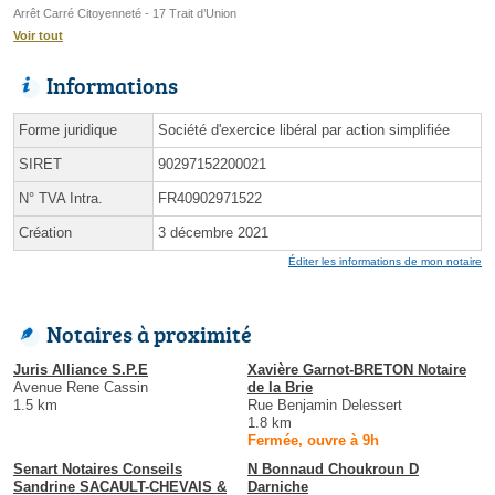
Arrêt Carré Citoyenneté - 17 Trait d’Union
Voir tout
Informations
Forme juridique
Société d'exercice libéral par action simplifiée
SIRET
90297152200021
N° TVA Intra.
FR40902971522
Création
3 décembre 2021
Éditer les informations de mon notaire
Notaires à proximité
Juris Alliance S.P.E
Xavière Garnot-BRETON Notaire
Avenue Rene Cassin
de la Brie
1.5 km
Rue Benjamin Delessert
1.8 km
Fermée, ouvre à 9h
Senart Notaires Conseils
N Bonnaud Choukroun D
Sandrine SACAULT-CHEVAIS &
Darniche