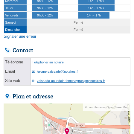
Mercredi
9h30 - 12h
14h - 17h30
Jeudi
9h30 - 12h
14h - 17h30
Vendredi
9h30 - 12h
14h - 17h
Samedi
Fermé
Dimanche
Fermé
Signaler une erreur
Contact
Téléphone
Téléphoner au notaire
Email
jerome.vaissadeⓐnotaires.fr
Site web
vaissade-couedelo-fontenaytresigny.notaires.fr
Plan et adresse
© contributeurs OpenStreetMap