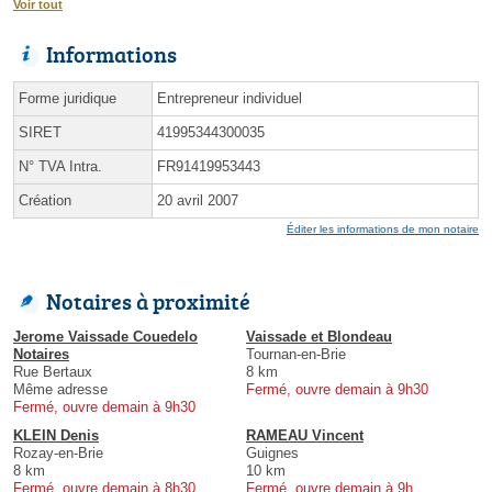
Voir tout
Informations
Forme juridique
Entrepreneur individuel
SIRET
41995344300035
N° TVA Intra.
FR91419953443
Création
20 avril 2007
Éditer les informations de mon notaire
Notaires à proximité
Jerome Vaissade Couedelo
Vaissade et Blondeau
Notaires
Tournan-en-Brie
Rue Bertaux
8 km
Même adresse
Fermé, ouvre demain à 9h30
Fermé, ouvre demain à 9h30
KLEIN Denis
RAMEAU Vincent
Rozay-en-Brie
Guignes
8 km
10 km
Fermé, ouvre demain à 8h30
Fermé, ouvre demain à 9h