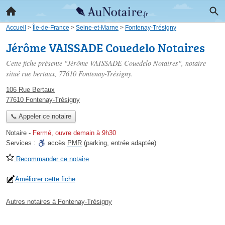
Accueil
>
Île-de-France
>
Seine-et-Marne
>
Fontenay-Trésigny
Jérôme VAISSADE Couedelo Notaires
Cette fiche présente "Jérôme VAISSADE Couedelo Notaires", notaire
situé
rue bertaux
, 77610 Fontenay-Trésigny.
106 Rue Bertaux
77610 Fontenay-Trésigny
📞 Appeler ce notaire
Notaire
-
Fermé, ouvre demain à 9h30
Services :
accès
PMR
(parking, entrée adaptée)
Recommander ce notaire
Améliorer cette fiche
Autres notaires à Fontenay-Trésigny