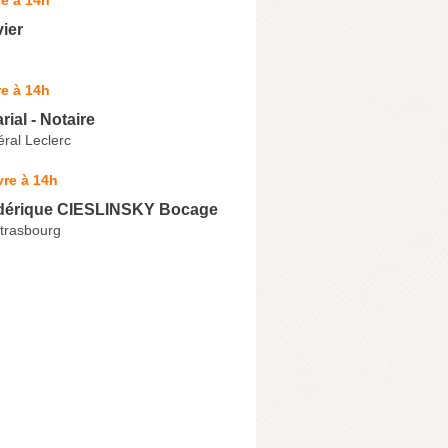
vier
e à 14h
rial - Notaire
ral Leclerc
re à 14h
édérique CIESLINSKY Bocage
trasbourg