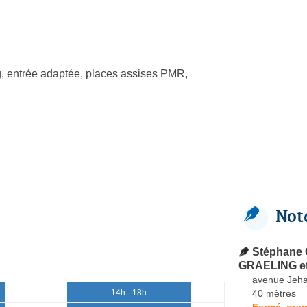
, entrée adaptée, places assises PMR,
Not
Stéphane 
GRAELING e
avenue Jeha
40 mètres
14h - 18h
Fermé, ouvr