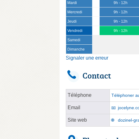
Mardi
9h - 12h
Mercredi
9h - 12h
Jeudi
9h - 12h
Vendredi
9h - 12h
Samedi
Dimanche
Signaler une erreur
Contact
Téléphone
Téléphoner au
Email
jocelyne.
Site web
dozinel-gr