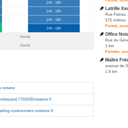
14h - 18h
Latrille Xa
14h - 18h
Rue Patras
575 mètres
14h - 18h
Fermé, ouvr
14h - 18h
Office Nota
Fermé
Rue du Géné
1 km
Fermé
Fermée, ouv
Maître Fr
avenue de S
1.8 km
 notaire
combazard.77020ⓐnotaires.fr
aeling-coulommiers.notaires.fr