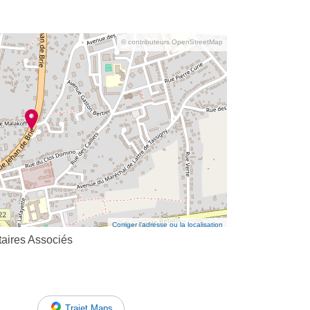
© contributeurs OpenStreetMap
Corriger l’adresse ou la localisation
taires Associés
Trajet Maps