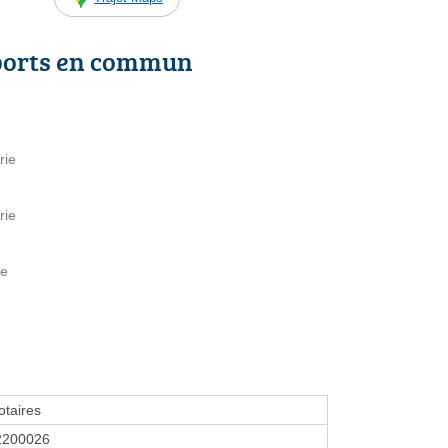
ports en commun
rie
rie
ie
taires
2200026