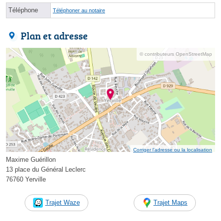
Téléphone
Téléphoner au notaire
Plan et adresse
© contributeurs OpenStreetMap
Corriger l’adresse ou la localisation
Maxime Guérillon
13 place du Général Leclerc
76760 Yerville
Trajet Waze
Trajet Maps