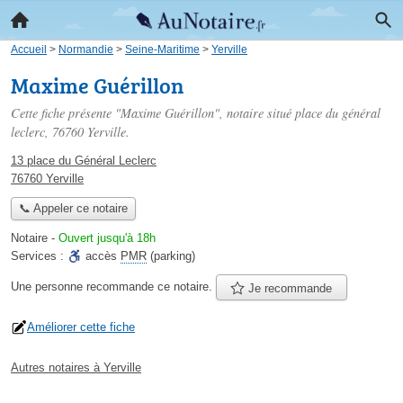
Accueil
>
Normandie
>
Seine-Maritime
>
Yerville
Maxime Guérillon
Cette fiche présente "Maxime Guérillon", notaire situé
place du général
leclerc
, 76760 Yerville.
13 place du Général Leclerc
76760 Yerville
📞 Appeler ce notaire
Notaire
-
Ouvert jusqu'à 18h
Services :
accès
PMR
(parking)
Une personne
recommande
ce notaire.
Je recommande
Améliorer cette fiche
Autres notaires à Yerville