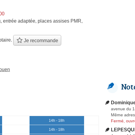
h00
, entrée adaptée, places assises PMR,
taire.
Je recommande
Rouen
Not
Dominiqu
avenue du 14
Même adres
Fermé, ouvr
14h - 18h
LEPESQUE
14h - 18h