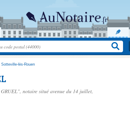
>
Sotteville-lès-Rouen
EL
e GRUEL", notaire situé
avenue du 14 juillet
,