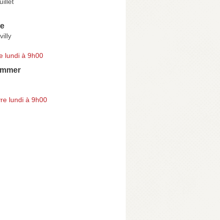
illet
re
illy
e lundi à 9h00
ammer
re lundi à 9h00