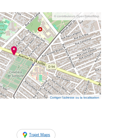
© contributeurs OpenStreetMap
Corriger l’adresse ou la localisation
Trajet Maps