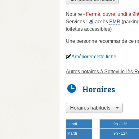
Notaire
-
Fermé, ouvre lundi à 9
Services :
accès
PMR
(parking
toilettes accessibles)
Une personne
recommande
ce no
Améliorer cette fiche
Autres notaires à Sotteville-lès-
Horaires
Lundi
9h - 12h
Mardi
9h - 12h