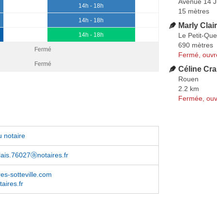
Avenue 14 Ju
14h - 18h
15 mètres
14h - 18h
Marly Clai
Le Petit-Quev
14h - 18h
690 mètres
Fermé
Fermé, ouvr
Fermé
Céline Cr
Rouen
2.2 km
Fermée, ouv
 notaire
lais.76027ⓐnotaires.fr
es-sotteville.com
aires.fr