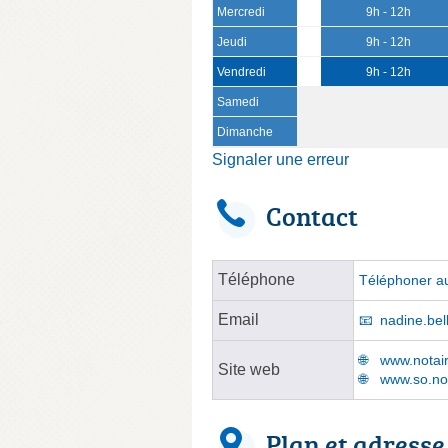
Mercredi
9h - 12h
Jeudi
9h - 12h
Vendredi
9h - 12h
Samedi
Dimanche
Signaler une erreur
Contact
Téléphone
Téléphoner au
Email
nadine.bel
www.notair
Site web
www.so.not
Plan et adresse