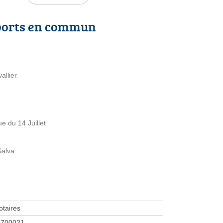
ports en commun
allier
e du 14 Juillet
Salva
taires
1700021