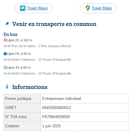
Trajet Waze
Trajet Maps
Venir en transports en commun
En bus
Ligne 22, à 162 m
Arrêt Parc de la Vatine - 1 Rue Jacques Monod
Ligne F8, à 60 m
Arrêt Andreï Sakharov - 10 Route d'Houppeville
Ligne 43, à 60 m
Arrêt Andreï Sakharov - 10 Route d'Houppeville
Informations
Forme juridique
Entrepreneur individuel
SIRET
94455950900012
N° TVA Intra.
FR79944559509
Création
1 juin 2025