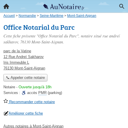
Accueil
>
Normandie
>
Seine-Maritime
>
Mont-Saint-Aignan
Office Notarial du Parc
Cette fiche présente "Office Notarial du Parc", notaire situé
rue andreï
sakharov
, 76130 Mont-Saint-Aignan.
parc de la Vatine
12 Rue Andreï Sakharov
Iris Immeuble L
76130 Mont-Saint-Aignan
📞 Appeler cette notaire
Notaire
-
Ouverte jusqu'à 18h
Services :
accès
PMR
(parking)
Recommander cette notaire
Améliorer cette fiche
Autres notaires à Mont-Saint-Aignan