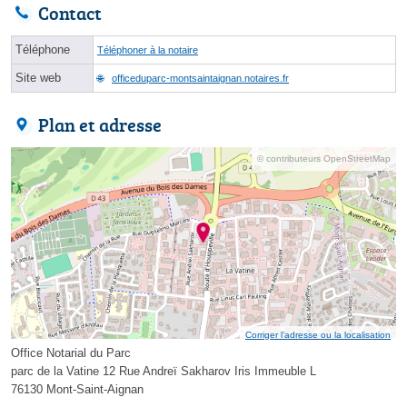
Contact
Téléphone
Téléphoner à la notaire
Site web
officeduparc-montsaintaignan.notaires.fr
Plan et adresse
© contributeurs OpenStreetMap
Corriger l’adresse ou la localisation
Office Notarial du Parc
parc de la Vatine 12 Rue Andreï Sakharov Iris Immeuble L
76130 Mont-Saint-Aignan