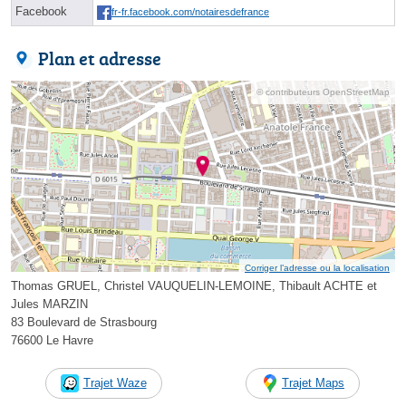
Facebook
fr-fr.facebook.com/notairesdefrance
Plan et adresse
© contributeurs OpenStreetMap
Corriger l’adresse ou la localisation
Thomas GRUEL, Christel VAUQUELIN-LEMOINE, Thibault ACHTE et
Jules MARZIN
83 Boulevard de Strasbourg
76600 Le Havre
Trajet Waze
Trajet Maps