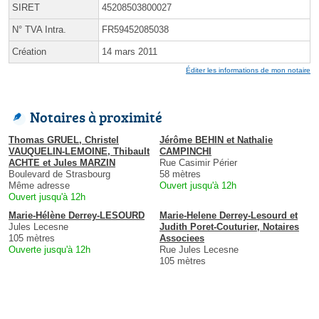
SIRET
45208503800027
N° TVA Intra.
FR59452085038
Création
14 mars 2011
Éditer les informations de mon notaire
Notaires à proximité
Thomas GRUEL, Christel
Jérôme BEHIN et Nathalie
VAUQUELIN-LEMOINE, Thibault
CAMPINCHI
ACHTE et Jules MARZIN
Rue Casimir Périer
Boulevard de Strasbourg
58 mètres
Même adresse
Ouvert jusqu'à 12h
Ouvert jusqu'à 12h
Marie-Hélène Derrey-LESOURD
Marie-Helene Derrey-Lesourd et
Jules Lecesne
Judith Poret-Couturier, Notaires
105 mètres
Associees
Ouverte jusqu'à 12h
Rue Jules Lecesne
105 mètres