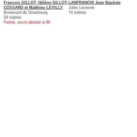
François GILLOT, Hélène GILLOT-
LANFRANCHI Jean Baptiste
COSSARD et Matthieu LEVILLY
Jules Lecesne
Boulevard de Strasbourg
74 mètres
54 mètres
Fermé, ouvre demain à 9h