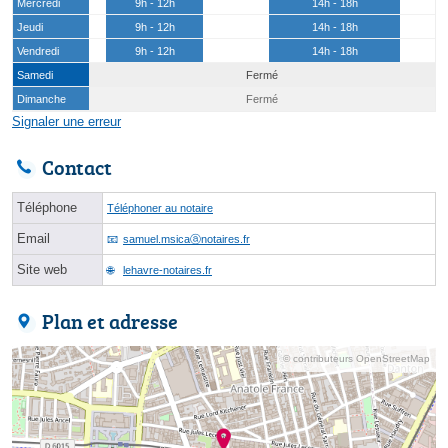
Mercredi
9h - 12h
14h - 18h
Jeudi
9h - 12h
14h - 18h
Vendredi
9h - 12h
14h - 18h
Samedi
Fermé
Dimanche
Fermé
Signaler une erreur
Contact
Téléphone
Téléphoner au notaire
Email
samuel.msicaⓐnotaires.fr
Site web
lehavre-notaires.fr
Plan et adresse
© contributeurs OpenStreetMap