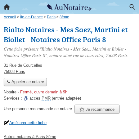
Accueil
>
Île-de-France
>
Paris
>
8ème
Rialto Notaires - Mes Saez, Martini et
Biollet - Notaires Office Paris 8
Cette fiche présente "Rialto Notaires - Mes Saez, Martini et Biollet -
Notaires Office Paris 8", notaire situé
rue de courcelles
, 75008 Paris.
31 Rue de Courcelles
75008 Paris
📞 Appeler ce notaire
Notaire
-
Fermé, ouvre demain à 9h
Services :
accès
PMR
(entrée adaptée)
Une personne
recommande
ce notaire.
Je recommande
Améliorer cette fiche
Autres notaires à Paris 8ème