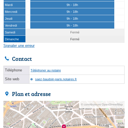
Mardi
9h - 18h
Mercredi
9h - 18h
Jeudi
9h - 18h
Vendredi
9h - 18h
Samedi
Fermé
Dimanche
Fermé
Signaler une erreur
Contact
Téléphone
Téléphoner au notaire
Site web
saez-baudoin-paris.notaires.fr
Plan et adresse
© contributeurs OpenStreetMap