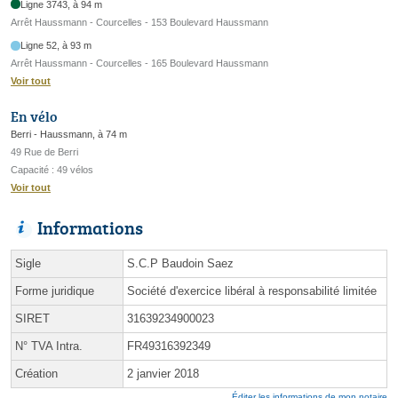
Ligne 3743, à 94 m
Arrêt Haussmann - Courcelles - 153 Boulevard Haussmann
Ligne 52, à 93 m
Arrêt Haussmann - Courcelles - 165 Boulevard Haussmann
Voir tout
En vélo
Berri - Haussmann, à 74 m
49 Rue de Berri
Capacité : 49 vélos
Voir tout
Informations
Sigle
S.C.P Baudoin Saez
Forme juridique
Société d'exercice libéral à responsabilité limitée
SIRET
31639234900023
N° TVA Intra.
FR49316392349
Création
2 janvier 2018
Éditer les informations de mon notaire