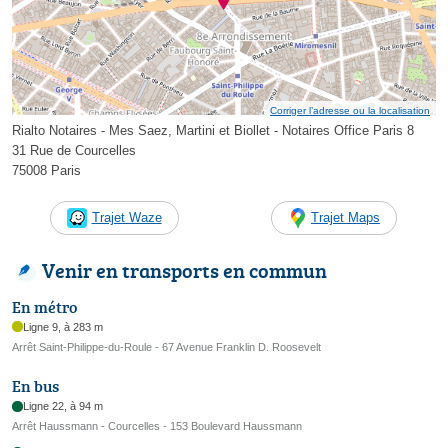
Corriger l’adresse ou la localisation
Rialto Notaires - Mes Saez, Martini et Biollet - Notaires Office Paris 8
31 Rue de Courcelles
75008 Paris
Trajet Waze
Trajet Maps
Venir en transports en commun
En métro
Ligne 9, à 283 m
Arrêt Saint-Philippe-du-Roule - 67 Avenue Franklin D. Roosevelt
En bus
Ligne 22, à 94 m
Arrêt Haussmann - Courcelles - 153 Boulevard Haussmann