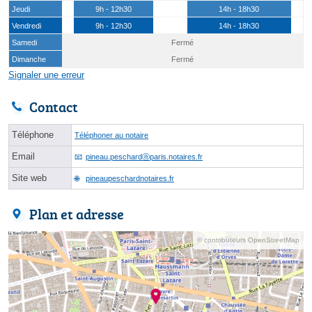
Jeudi
9h - 12h30
14h - 18h30
Vendredi
9h - 12h30
14h - 18h30
Samedi
Fermé
Dimanche
Fermé
Signaler une erreur
Contact
Téléphone
Téléphoner au notaire
Email
pineau.peschardⓐparis.notaires.fr
Site web
pineaupeschardnotaires.fr
Plan et adresse
© contributeurs OpenStreetMap