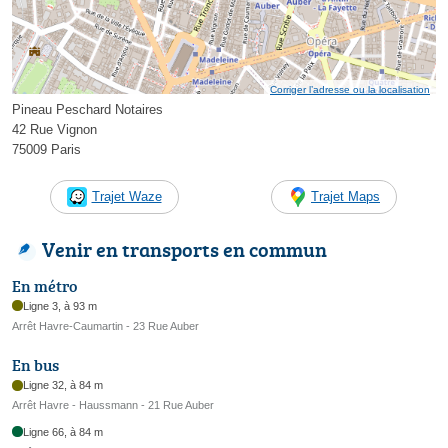
Corriger l’adresse ou la localisation
Pineau Peschard Notaires
42 Rue Vignon
75009 Paris
Trajet Waze
Trajet Maps
Venir en transports en commun
En métro
Ligne 3, à 93 m
Arrêt Havre-Caumartin - 23 Rue Auber
En bus
Ligne 32, à 84 m
Arrêt Havre - Haussmann - 21 Rue Auber
Ligne 66, à 84 m