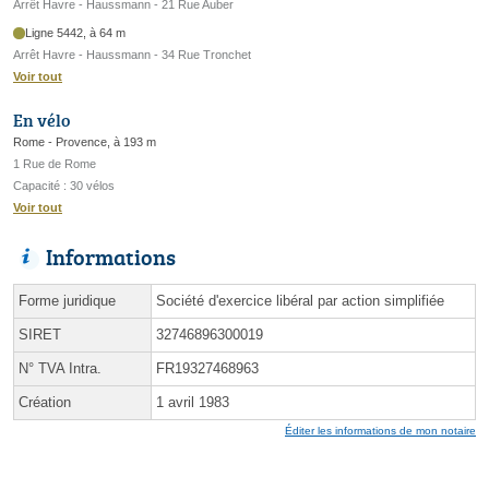
Arrêt Havre - Haussmann - 21 Rue Auber
Ligne 5442, à 64 m
Arrêt Havre - Haussmann - 34 Rue Tronchet
Voir tout
En vélo
Rome - Provence, à 193 m
1 Rue de Rome
Capacité : 30 vélos
Voir tout
Informations
Forme juridique
Société d'exercice libéral par action simplifiée
SIRET
32746896300019
N° TVA Intra.
FR19327468963
Création
1 avril 1983
Éditer les informations de mon notaire