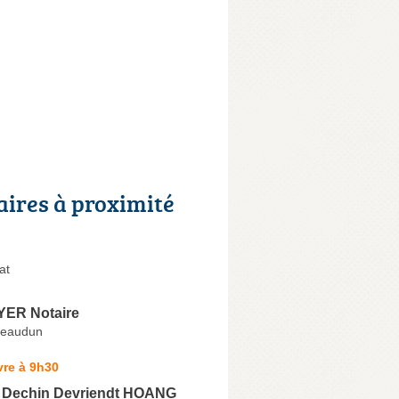
aires à proximité
at
YER Notaire
teaudun
vre à 9h30
 Dechin Devriendt HOANG