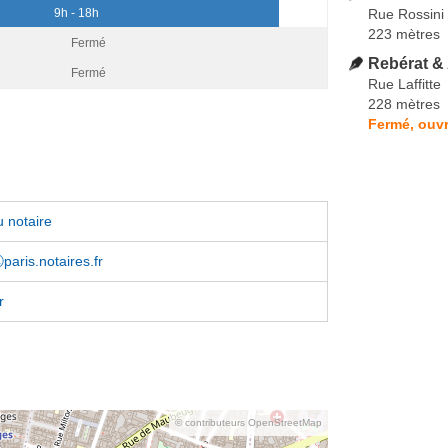
Rue Rossini
9h - 18h
223 mètres
Fermé
Rebérat &
Fermé
Rue Laffitte
228 mètres
Fermé, ouvr
 notaire
paris.notaires.fr
r
© contributeurs OpenStreetMap