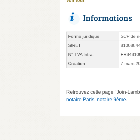
Voir tout
Informations
Forme juridique
SCP de no
SIRET
8100884
N° TVA Intra.
FR84810
Création
7 mars 2
Retrouvez cette page "Join-Lambe
notaire Paris
,
notaire 9ème
.