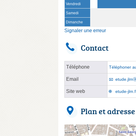
Vendredi
Samedi
Dimanche
Signaler une erreur
Contact
Téléphone
Téléphoner au
Email
etude.jlmⓐ
Site web
etude-jlm.f
Plan et adresse