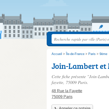
Accueil
>
Île-de-France
>
Paris
>
9ème
Join-Lambert et
Cette fiche présente "Join-Lambe
fayette
, 75009 Paris.
48 Rue la Fayette
75009 Paris
📞 Appeler ce notaire