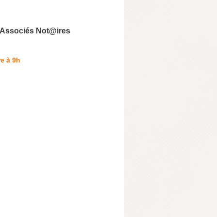
 Associés Not@ires
e à 9h