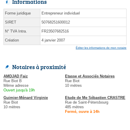
Informations
Forme juridique
Entrepreneur individuel
SIRET
50768251600012
N° TVA Intra.
FR23507682516
Création
4 janvier 2007
Éditer les informations de mon notaire
Notaires à proximité
AMDJAD Faiz
Etasse et Associés Notaires
Rue Biot B
Rue Biot
Même adresse
10 mètres
Ouvert jusqu'à 19h
Guimier-Ménard Virginie
Etude de Me Sébastien CRASTRE
Rue Biot
Rue de Saint-Pétersbourg
10 mètres
485 mètres
Fermé, ouvre à 14h