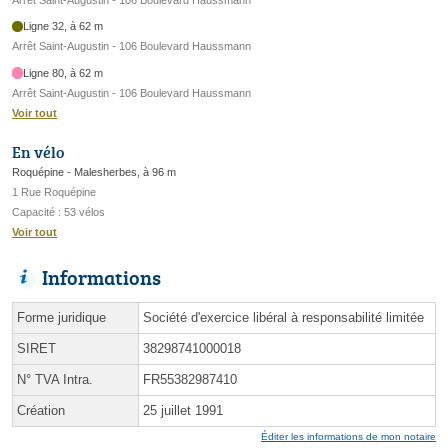
Ligne 32, à 62 m
Arrêt Saint-Augustin - 106 Boulevard Haussmann
Ligne 80, à 62 m
Arrêt Saint-Augustin - 106 Boulevard Haussmann
Voir tout
En vélo
Roquépine - Malesherbes, à 96 m
1 Rue Roquépine
Capacité : 53 vélos
Voir tout
Informations
Forme juridique
Société d'exercice libéral à responsabilité limitée
SIRET
38298741000018
N° TVA Intra.
FR55382987410
Création
25 juillet 1991
Éditer les informations de mon notaire