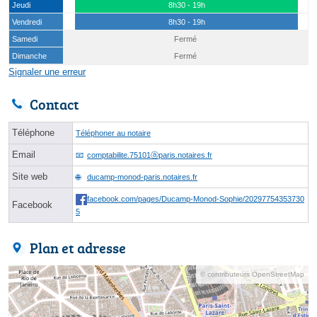
Jeudi
8h30 - 19h
Vendredi
8h30 - 19h
Samedi
Fermé
Dimanche
Fermé
Signaler une erreur
Contact
Téléphone
Téléphoner au notaire
Email
comptabilite.75101ⓐparis.notaires.fr
Site web
ducamp-monod-paris.notaires.fr
facebook.com/pages/Ducamp-Monod-Sophie/20297754353730
Facebook
5
Plan et adresse
© contributeurs OpenStreetMap