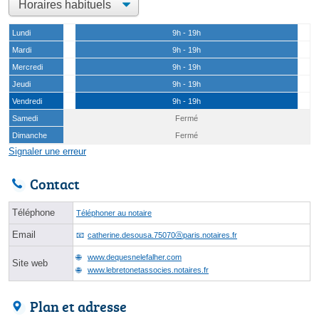
Lundi
9h - 19h
Mardi
9h - 19h
Mercredi
9h - 19h
Jeudi
9h - 19h
Vendredi
9h - 19h
Samedi
Fermé
Dimanche
Fermé
Signaler une erreur
Contact
Téléphone
Téléphoner au notaire
Email
catherine.desousa.75070ⓐparis.notaires.fr
www.dequesnelefalher.com
Site web
www.lebretonetassocies.notaires.fr
Plan et adresse