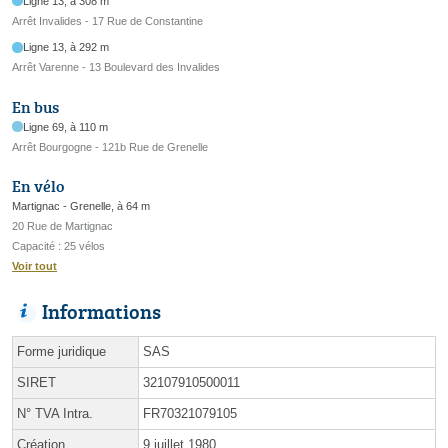
Ligne 13, à 308 m
Arrêt Invalides - 17 Rue de Constantine
Ligne 13, à 292 m
Arrêt Varenne - 13 Boulevard des Invalides
En bus
Ligne 69, à 110 m
Arrêt Bourgogne - 121b Rue de Grenelle
En vélo
Martignac - Grenelle, à 64 m
20 Rue de Martignac
Capacité : 25 vélos
Voir tout
Informations
Forme juridique
SAS
SIRET
32107910500011
N° TVA Intra.
FR70321079105
Création
9 juillet 1980