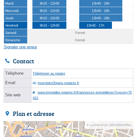
Mardi
9h15 - 12h30
13h45 - 18h
Mercredi
9h15 - 12h30
13h45 - 18h
Jeudi
9h15 - 12h30
13h45 - 18h
Vendredi
9h15 - 12h30
13h45 - 17h
Samedi
Fermé
Dimanche
Fermé
Signaler une erreur
Contact
Téléphone
Téléphoner au notaire
Email
mserdukoⓐparis.notaires.fr
www.immobilier.notaires.fr/fr/annonces-immobilieres?crpcen=75
Site web
022
Plan et adresse
© contributeurs OpenStreetMap