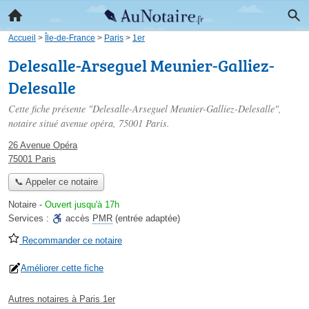
Accueil
>
Île-de-France
>
Paris
>
1er
Delesalle-Arseguel Meunier-Galliez-
Delesalle
Cette fiche présente "Delesalle-Arseguel Meunier-Galliez-Delesalle",
notaire situé
avenue opéra
, 75001 Paris.
26 Avenue Opéra
75001 Paris
📞 Appeler ce notaire
Notaire
-
Ouvert jusqu'à 17h
Services :
accès
PMR
(entrée adaptée)
Recommander ce notaire
Améliorer cette fiche
Autres notaires à Paris 1er