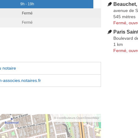
Beauchet,
9h - 19h
avenue de S
Fermé
545 mètres
Fermé, ouvr
Fermé
Paris Sain
Boulevard de
1 km
Fermé, ouvr
 notaire
associes.notaires.fr
© contributeurs OpenStreetMap