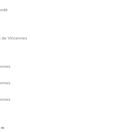
andé
s de Vincennes
cennes
cennes
cennes
0 m